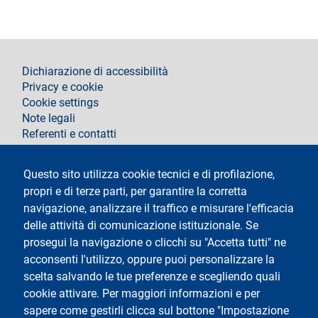
footer
Dichiarazione di accessibilità
Privacy e cookie
Cookie settings
Note legali
Referenti e contatti
Segui La Statale su
Questo sito utilizza cookie tecnici e di profilazione,
propri e di terze parti, per garantire la corretta
navigazione, analizzare il traffico e misurare l'efficacia
delle attività di comunicazione istituzionale. Se
prosegui la navigazione o clicchi su "Accetta tutti" ne
acconsenti l'utilizzo, oppure puoi personalizzare la
Testo
Università degli Studi di Milano
scelta salvando le tue preferenze e scegliendo quali
Via Festa del Perdono 7 - 20122 Milano
cookie attivare. Per maggiori informazioni e per
Tel.
+39 02 5032 5032
Posta elettronica certificata
sapere come gestirli clicca sul bottone "Impostazione