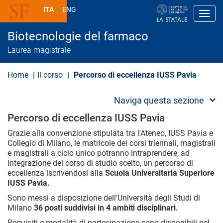
S
ITA
ENG
a
Toggl
l
t
Biotecnologie del farmaco
a
a
Laurea magistrale
l
c
o
Home
Il corso
Percorso di eccellenza IUSS Pavia
n
t
e
Naviga questa sezione
n
u
Percorso di eccellenza IUSS Pavia
t
o
Grazie alla convenzione stipulata tra l'Ateneo, IUSS Pavia e
p
Collegio di Milano, le matricole dei corsi triennali, magistrali
r
e magistrali a ciclo unico potranno intraprendere, ad
i
integrazione del corso di studio scelto, un percorso di
n
eccellenza iscrivendosi alla
Scuola Universitaria Superiore
c
i
IUSS Pavia.
p
Sono messi a disposizione dell’Università degli Studi di
a
l
Milano
36 posti suddivisi in 4 ambiti disciplinari.
e
Requisiti e modalità di partecipazione sono disponibili nel