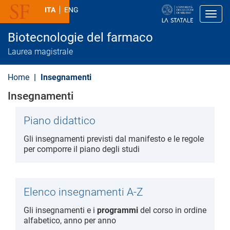
S
ITA
ENG
a
Toggl
l
t
Biotecnologie del farmaco
a
a
Laurea magistrale
l
c
o
Home
Insegnamenti
n
t
Insegnamenti
e
n
u
Piano didattico
t
o
Gli insegnamenti previsti dal manifesto e le regole
p
per comporre il piano degli studi
r
i
n
c
i
Elenco insegnamenti A-Z
p
a
Gli insegnamenti e i
programmi
del corso in ordine
l
alfabetico, anno per anno
e