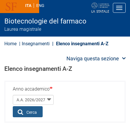
S
ITA
ENG
a
Toggl
l
t
Biotecnologie del farmaco
a
a
Laurea magistrale
l
c
o
Home
Insegnamenti
Elenco insegnamenti A-Z
n
t
e
Naviga questa sezione
n
u
Elenco insegnamenti A-Z
t
o
p
r
Anno accademico
i
n
c
i
p
Cerca
a
l
e