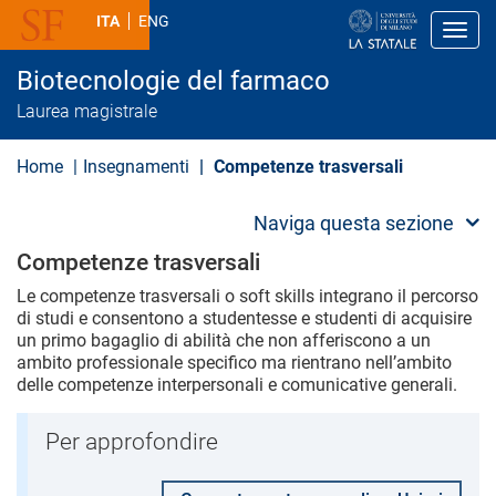
S
ITA
ENG
a
Toggl
l
t
Biotecnologie del farmaco
a
a
Laurea magistrale
l
c
o
Home
Insegnamenti
Competenze trasversali
n
t
e
Naviga questa sezione
n
u
Competenze trasversali
t
o
Le competenze trasversali o soft skills integrano il percorso
p
di studi e consentono a studentesse e studenti di acquisire
r
un primo bagaglio di abilità che non afferiscono a un
i
ambito professionale specifico ma rientrano nell’ambito
n
delle competenze interpersonali e comunicative generali.
c
i
p
Per approfondire
a
l
e