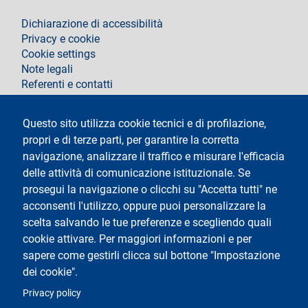
footer
Dichiarazione di accessibilità
Privacy e cookie
Cookie settings
Note legali
Referenti e contatti
Segui La Statale su
Questo sito utilizza cookie tecnici e di profilazione,
propri e di terze parti, per garantire la corretta
navigazione, analizzare il traffico e misurare l'efficacia
delle attività di comunicazione istituzionale. Se
prosegui la navigazione o clicchi su "Accetta tutti" ne
acconsenti l'utilizzo, oppure puoi personalizzare la
Testo
Università degli Studi di Milano
scelta salvando le tue preferenze e scegliendo quali
Via Festa del Perdono 7 - 20122 Milano
cookie attivare. Per maggiori informazioni e per
Tel.
+39 02 5032 5032
Posta elettronica certificata
sapere come gestirli clicca sul bottone "Impostazione
dei cookie".
Logo
Privacy policy